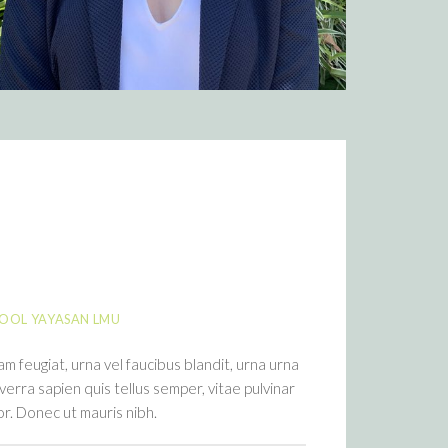
HOOL YAYASAN LMU
am feugiat, urna vel faucibus blandit, urna urna
verra sapien quis tellus semper, vitae pulvinar
r. Donec ut mauris nibh.