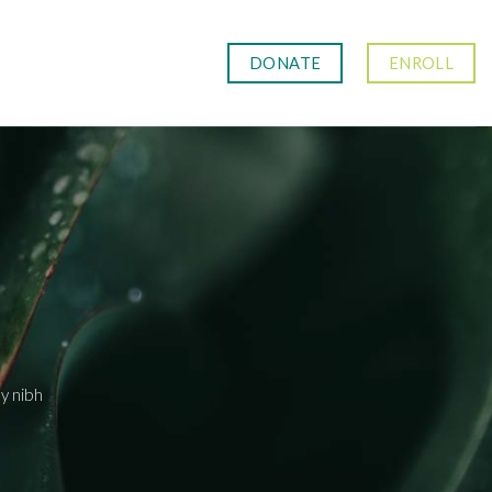
DONATE
ENROLL
y nibh